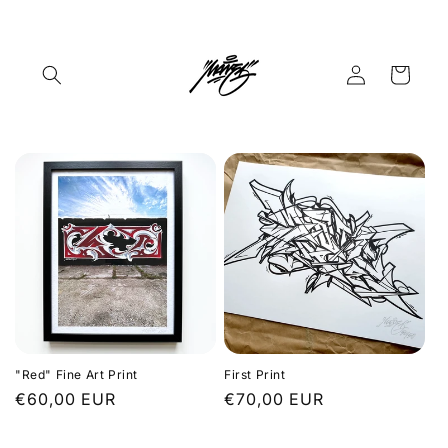
Direkt
zum
Inhalt
Einloggen
Warenkorb
"Red" Fine Art Print
First Print
Normaler
€60,00 EUR
Normaler
€70,00 EUR
Preis
Preis